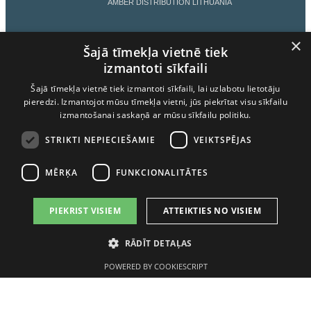
AMBER DISTRIBUTION LITHUANIA
×
AMBER DISTRIBUTION ESTONIA
Šajā tīmekļa vietnē tiek
izmantoti sīkfaili
Šajā tīmekļa vietnē tiek izmantoti sīkfaili, lai uzlabotu lietotāju
AMBER LATVIJAS BALZAMS
pieredzi. Izmantojot mūsu tīmekļa vietni, jūs piekrītat visu sīkfailu
izmantošanai saskaņā ar mūsu sīkfailu politiku.
LIETOŠANAS NOTEIKUMI
STRIKTI NEPIECIEŠAMIE
VEIKTSPĒJAS
MĒRĶA
FUNKCIONALITĀTES
PIEKRIST VISIEM
ATTEIKTIES NO VISIEM
ALKOHOLA LIETOŠANAI IR NEGATĪVA IETEKME, TĀ
RĀDĪT DETAĻAS
PĀRDOŠANA, IEGĀDĀŠANĀS UN NODOŠANA NEPILNGADĪGĀM
PERSONĀM IR AIZLIEGTA.
POWERED BY COOKIESCRIPT