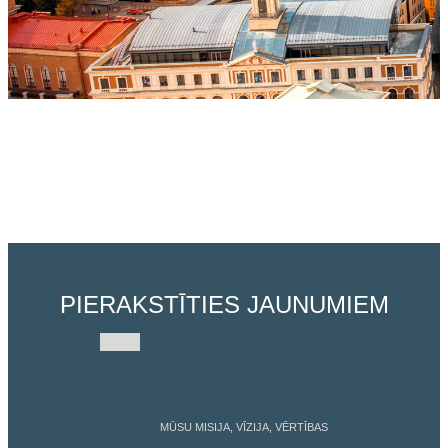
PIERAKSTĪTIES JAUNUMIEM
MŪSU MISIJA, VĪZIJA, VĒRTĪBAS