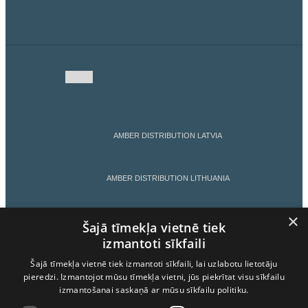
AMBER DISTRIBUTION LATVIA
AMBER DISTRIBUTION LITHUANIA
×
AMBER DISTRIBUTION ESTONIA
Šajā tīmekļa vietnē tiek
izmantoti sīkfaili
Šajā tīmekļa vietnē tiek izmantoti sīkfaili, lai uzlabotu lietotāju
AMBER LATVIJAS BALZAMS
pieredzi. Izmantojot mūsu tīmekļa vietni, jūs piekrītat visu sīkfailu
izmantošanai saskaņā ar mūsu sīkfailu politiku.
LIETOŠANAS NOTEIKUMI