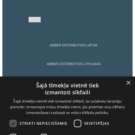
AMBER DISTRIBUTION LATVIA
AMBER DISTRIBUTION LITHUANIA
×
AMBER DISTRIBUTION ESTONIA
Šajā tīmekļa vietnē tiek
izmantoti sīkfaili
Šajā tīmekļa vietnē tiek izmantoti sīkfaili, lai uzlabotu lietotāju
AMBER LATVIJAS BALZAMS
pieredzi. Izmantojot mūsu tīmekļa vietni, jūs piekrītat visu sīkfailu
izmantošanai saskaņā ar mūsu sīkfailu politiku.
LIETOŠANAS NOTEIKUMI
STRIKTI NEPIECIEŠAMIE
VEIKTSPĒJAS