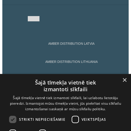
AMBER DISTRIBUTION LATVIA
AMBER DISTRIBUTION LITHUANIA
×
AMBER DISTRIBUTION ESTONIA
Šajā tīmekļa vietnē tiek
izmantoti sīkfaili
Šajā tīmekļa vietnē tiek izmantoti sīkfaili, lai uzlabotu lietotāju
AMBER LATVIJAS BALZAMS
pieredzi. Izmantojot mūsu tīmekļa vietni, jūs piekrītat visu sīkfailu
izmantošanai saskaņā ar mūsu sīkfailu politiku.
LIETOŠANAS NOTEIKUMI
STRIKTI NEPIECIEŠAMIE
VEIKTSPĒJAS