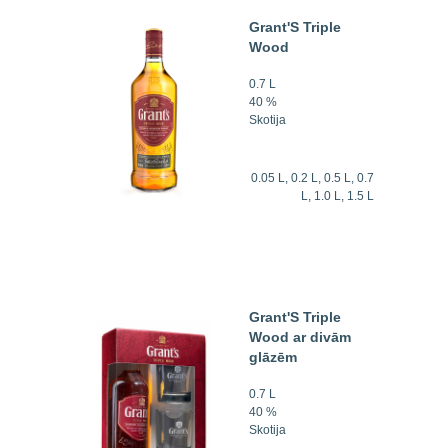
Grant'S Triple
Wood
0.7 L
40 %
Skotija
0.05 L, 0.2 L, 0.5 L, 0.7
L, 1.0 L, 1.5 L
Grant'S Triple
Wood ar divām
glāzēm
0.7 L
40 %
Skotija