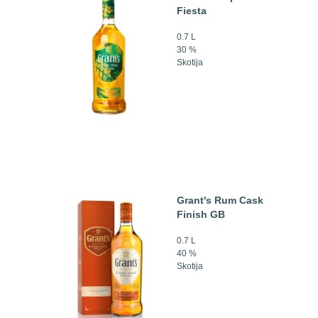
Fiesta
0.7 L
30 %
Skotija
Grant's Rum Cask
Finish GB
0.7 L
40 %
Skotija