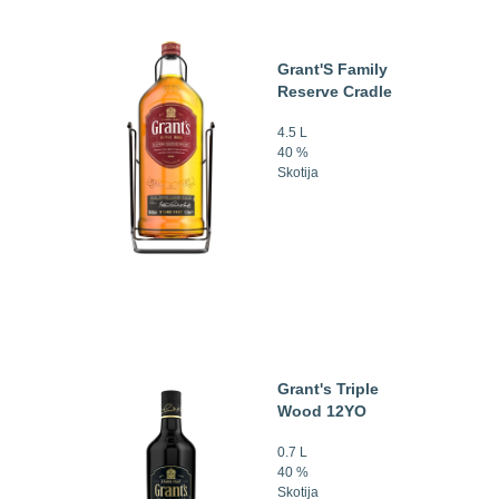
Grant'S Family
Reserve Cradle
4.5 L
40 %
Skotija
Grant's Triple
Wood 12YO
0.7 L
40 %
Skotija