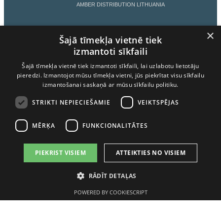
AMBER DISTRIBUTION LITHUANIA
×
AMBER DISTRIBUTION ESTONIA
Šajā tīmekļa vietnē tiek
izmantoti sīkfaili
Šajā tīmekļa vietnē tiek izmantoti sīkfaili, lai uzlabotu lietotāju
AMBER LATVIJAS BALZAMS
pieredzi. Izmantojot mūsu tīmekļa vietni, jūs piekrītat visu sīkfailu
izmantošanai saskaņā ar mūsu sīkfailu politiku.
LIETOŠANAS NOTEIKUMI
STRIKTI NEPIECIEŠAMIE
VEIKTSPĒJAS
MĒRĶA
FUNKCIONALITĀTES
PIEKRIST VISIEM
ATTEIKTIES NO VISIEM
ALKOHOLA LIETOŠANAI IR NEGATĪVA IETEKME, TĀ
RĀDĪT DETAĻAS
PĀRDOŠANA, IEGĀDĀŠANĀS UN NODOŠANA NEPILNGADĪGĀM
PERSONĀM IR AIZLIEGTA.
POWERED BY COOKIESCRIPT