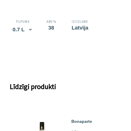
TILPUMS
ABV %
IZCELSME
38
Latvija
Līdzīgi produkti
Bonaparte