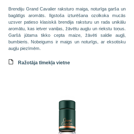
Brendiju Grand Cavalier raksturo maiga, noturīga garša un
bagātīgs aromāts. Ilgstoša izturēšana ozolkoka mucās
uzsver patieso klasiskā brendija raksturu un rada unikālu
aromātu, kas ietver vaniļas, žāvētu augļu un riekstu toņus.
Garšā jūtama tikko cepta maize, žāvēti saldie augļi,
bumbieris. Nobeigums ir maigs un noturīgs, ar eksotisku
augļu piezīmēm.
Ražotāja tīmekļa vietne