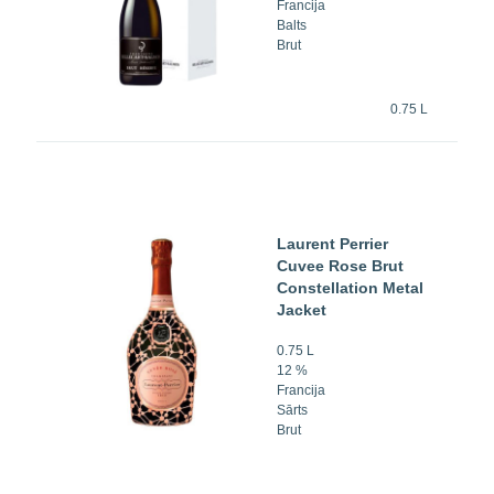
Francija
Balts
Brut
0.75 L
Laurent Perrier
Cuvee Rose Brut
Constellation Metal
Jacket
0.75 L
12 %
Francija
Sārts
Brut