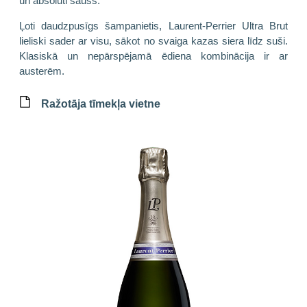
un absolūti sauss.
Ļoti daudzpusīgs šampanietis, Laurent-Perrier Ultra Brut
lieliski sader ar visu, sākot no svaiga kazas siera līdz suši.
Klasiskā un nepārspējamā ēdiena kombinācija ir ar
austerēm.
Ražotāja tīmekļa vietne