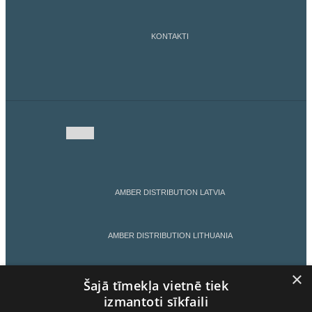
KONTAKTI
AMBER DISTRIBUTION LATVIA
AMBER DISTRIBUTION LITHUANIA
×
AMBER DISTRIBUTION ESTONIA
Šajā tīmekļa vietnē tiek
izmantoti sīkfaili