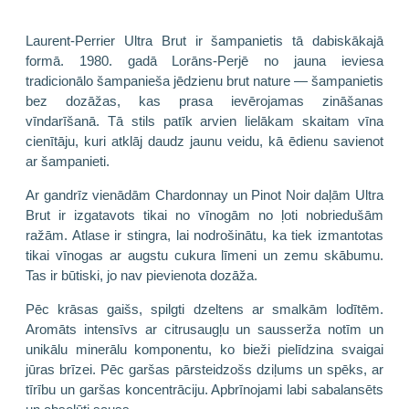
Laurent-Perrier Ultra Brut ir šampanietis tā dabiskākajā
formā. 1980. gadā Lorāns-Perjē no jauna ieviesa
tradicionālo šampanieša jēdzienu brut nature — šampanietis
bez dozāžas, kas prasa ievērojamas zināšanas
vīndarīšanā. Tā stils patīk arvien lielākam skaitam vīna
cienītāju, kuri atklāj daudz jaunu veidu, kā ēdienu savienot
ar šampanieti.
Ar gandrīz vienādām Chardonnay un Pinot Noir daļām Ultra
Brut ir izgatavots tikai no vīnogām no ļoti nobriedušām
ražām. Atlase ir stingra, lai nodrošinātu, ka tiek izmantotas
tikai vīnogas ar augstu cukura līmeni un zemu skābumu.
Tas ir būtiski, jo nav pievienota dozāža.
Pēc krāsas gaišs, spilgti dzeltens ar smalkām lodītēm.
Aromāts intensīvs ar citrusaugļu un sausserža notīm un
unikālu minerālu komponentu, ko bieži pielīdzina svaigai
jūras brīzei. Pēc garšas pārsteidzošs dziļums un spēks, ar
tīrību un garšas koncentrāciju. Apbrīnojami labi sabalansēts