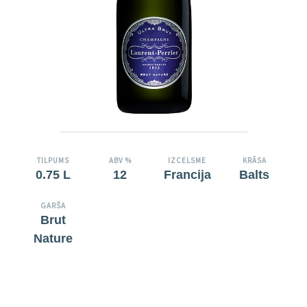
TILPUMS
ABV %
IZCELSME
KRĀSA
0.75 L
12
Francija
Balts
GARŠA
Brut
Nature