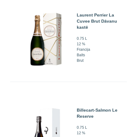
Laurent Perrier La
Cuvee Brut Dāvanu
kastē
0.75 L
12 %
Francija
Balts
Brut
Billecart-Salmon Le
Reserve
0.75 L
12 %