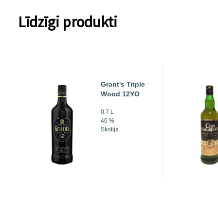
Līdzīgi produkti
Grant's Triple
Wood 12YO
0.7 L
40 %
Skotija