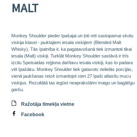
MALT
Monkey Shoulder pieder īpašajai un ļoti reti sastopamai skotu
viskija klasei - jauktajiem iesala viskijiem (Blended Malt
Whisky). Tās īpatnība ir, ka pagatavošanā tiek izmantoti tikai
iesala (Malt) viskiji. Turklāt Monkey Shoulder sastāvā ir trīs
izcilu Speisaidas reģiona darītavu iesala viskiji, kas to padara
vēl īpašāku. Monkey Shoulder tiek gatavots nelielās porcijās,
vienā jaukšanas reizē izmantojot vien 27 īpaši atlasītu mucu
viskijus. Rezultātā tas iegūst neaprakstāmi maigu un bagātīgu
garšu.
Ražotāja tīmekļa vietne
Facebook