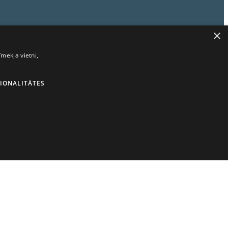
×
īmekļa vietni,
IONALITĀTES
ANĀS UN NODOŠANA NEPILNGADĪGĀM