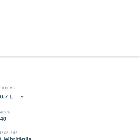
TILPUMS
ABV %
40
IZCELSME
Lielbritānija