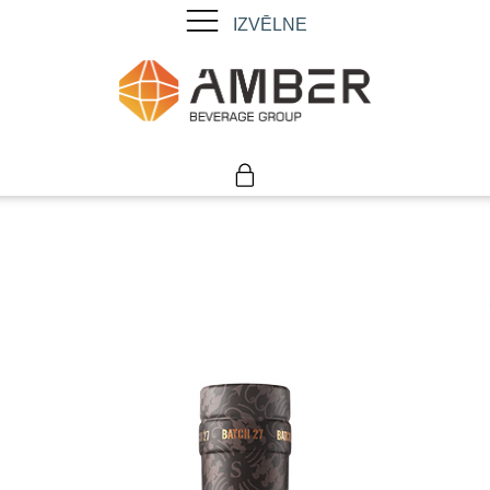
IZVĒLNE