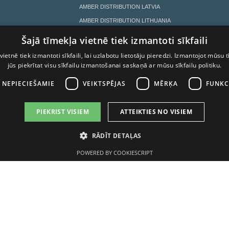
AMBER DISTRIBUTION LATVIA
AMBER DISTRIBUTION LITHUANIA
AMBER DISTRIBUTION ESTONIA
Šajā tīmekļa vietnē tiek izmantoti sīkfaili
AMBER LATVIJAS BALZAMS
vietnē tiek izmantoti sīkfaili, lai uzlabotu lietotāju pieredzi. Izmantojot mūsu t
LIETOŠANAS NOTEIKUMI
jūs piekrītat visu sīkfailu izmantošanai saskaņā ar mūsu sīkfailu politiku.
I NEPIECIEŠAMIE
VEIKTSPĒJAS
MĒRĶA
FUNKC
PIEKRIST VISIEM
ATTEIKTIES NO VISIEM
ĪVA IETEKME, TĀ PĀRDOŠANA, IEGĀDĀŠ
RĀDĪT DETAĻAS
PERSONĀM IR AIZLIEGTA.
POWERED BY COOKIESCRIPT