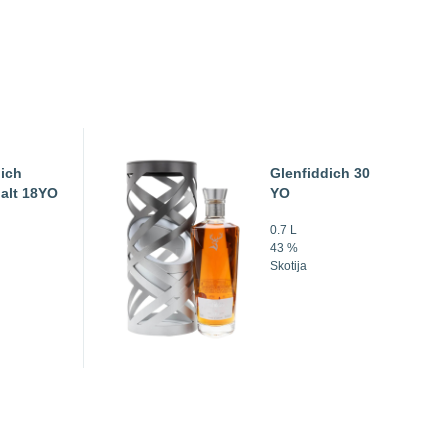
ich
Glenfiddich 30
alt 18YO
YO
0.7 L
43 %
Skotija