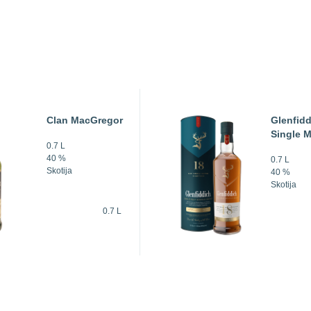
Clan MacGregor
Glenfidd
Single M
0.7 L
40 %
0.7 L
Skotija
40 %
Skotija
0.7 L