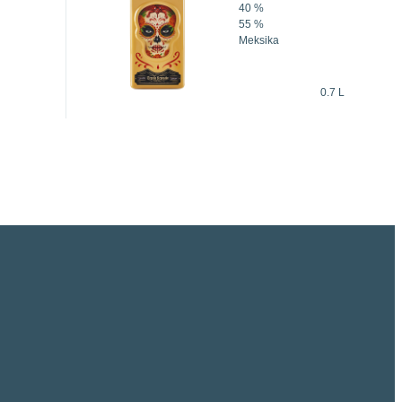
40 %
55 %
Meksika
0.7 L