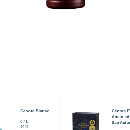
Cenote Blanco
Cenote E
Anejo ed
0.7 L
Sac Actu
40 %