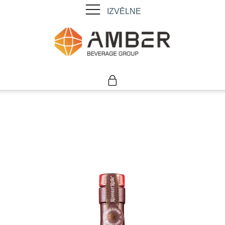
IZVĒLNE