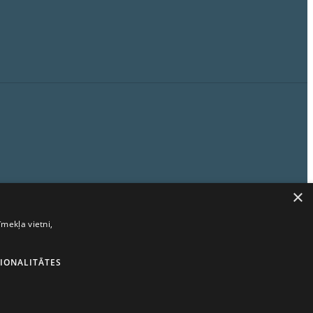
×
īmekļa vietni,
IONALITĀTES