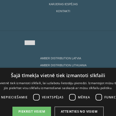
KARJERAS IESPĒJAS
KONTAKTI
AMBER DISTRIBUTION LATVIA
AMBER DISTRIBUTION LITHUANIA
AMBER DISTRIBUTION ESTONIA
Šajā tīmekļa vietnē tiek izmantoti sīkfaili
AMBER LATVIJAS BALZAMS
vietnē tiek izmantoti sīkfaili, lai uzlabotu lietotāju pieredzi. Izmantojot mūsu t
LIETOŠANAS NOTEIKUMI
jūs piekrītat visu sīkfailu izmantošanai saskaņā ar mūsu sīkfailu politiku.
I NEPIECIEŠAMIE
VEIKTSPĒJAS
MĒRĶA
FUNKC
PIEKRIST VISIEM
ATTEIKTIES NO VISIEM