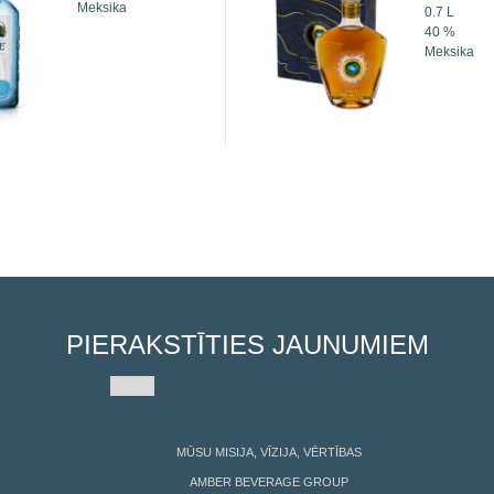
Meksika
0.7 L
40 %
Meksika
PIERAKSTĪTIES JAUNUMIEM
MŪSU MISIJA, VĪZIJA, VĒRTĪBAS
AMBER BEVERAGE GROUP