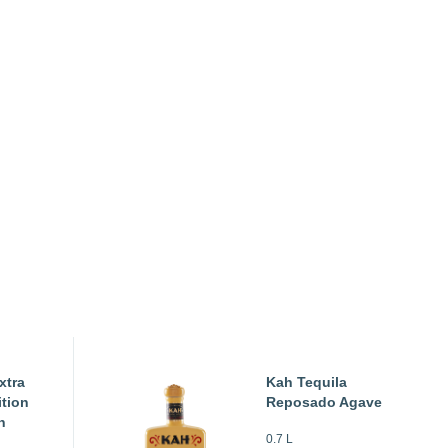
xtra
Kah Tequila
ition
Reposado Agave
n
0.7 L