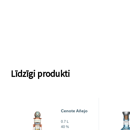
Līdzīgi produkti
Cenote Añejo
0.7 L
40 %