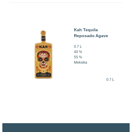
Kah Tequila
Reposado Agave
0.7 L
40 %
55 %
Meksika
0.7 L