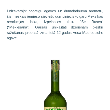
Līdzsvarojot bagātīgu agaves un dūmakainuma aromātu,
šis meskals iemieso sieviešu dumpiniecisko garu Meksikas
revolūcijas laikā, izpelnoties titulu “Se Busca”
(“Meklēšanā”). Garšas unikalitāti dzērienam piešķir
ražošanas procesā izmantotā 12 gadus veca Madrecuiche
agave.