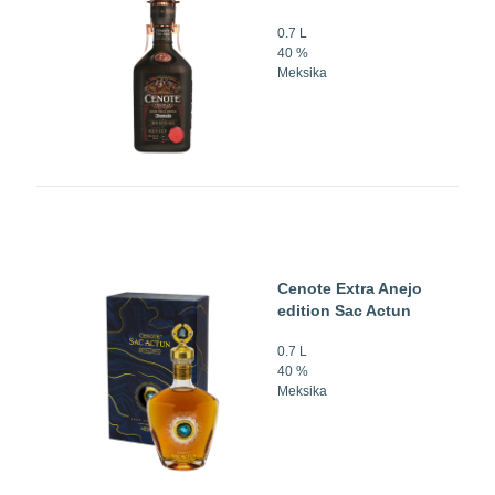
0.7 L
40 %
Meksika
Cenote Extra Anejo
edition Sac Actun
0.7 L
40 %
Meksika