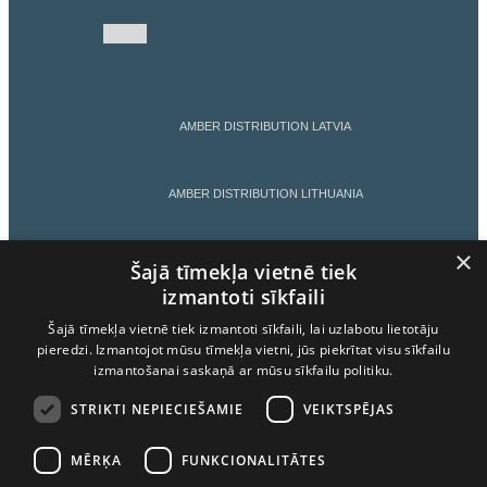
AMBER DISTRIBUTION LATVIA
AMBER DISTRIBUTION LITHUANIA
×
AMBER DISTRIBUTION ESTONIA
Šajā tīmekļa vietnē tiek
izmantoti sīkfaili
Šajā tīmekļa vietnē tiek izmantoti sīkfaili, lai uzlabotu lietotāju
AMBER LATVIJAS BALZAMS
pieredzi. Izmantojot mūsu tīmekļa vietni, jūs piekrītat visu sīkfailu
izmantošanai saskaņā ar mūsu sīkfailu politiku.
LIETOŠANAS NOTEIKUMI
STRIKTI NEPIECIEŠAMIE
VEIKTSPĒJAS
MĒRĶA
FUNKCIONALITĀTES