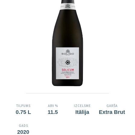
TILPUMS
ABV %
IZCELSME
GARŠA
0.75 L
11.5
Itālija
Extra Brut
GADS
2020