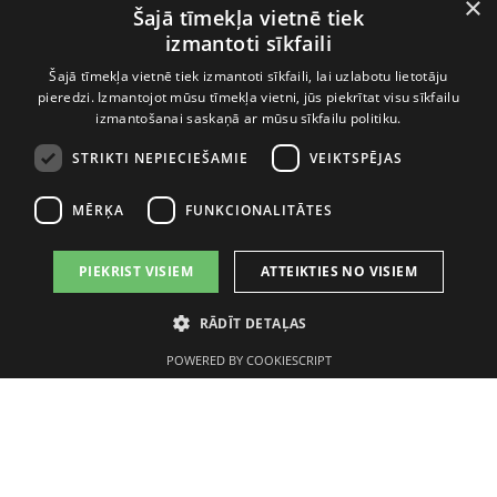
×
AMBER DISTRIBUTION ESTONIA
Šajā tīmekļa vietnē tiek
izmantoti sīkfaili
Šajā tīmekļa vietnē tiek izmantoti sīkfaili, lai uzlabotu lietotāju
AMBER LATVIJAS BALZAMS
pieredzi. Izmantojot mūsu tīmekļa vietni, jūs piekrītat visu sīkfailu
izmantošanai saskaņā ar mūsu sīkfailu politiku.
LIETOŠANAS NOTEIKUMI
STRIKTI NEPIECIEŠAMIE
VEIKTSPĒJAS
MĒRĶA
FUNKCIONALITĀTES
PIEKRIST VISIEM
ATTEIKTIES NO VISIEM
ALKOHOLA LIETOŠANAI IR NEGATĪVA IETEKME, TĀ
RĀDĪT DETAĻAS
PĀRDOŠANA, IEGĀDĀŠANĀS UN NODOŠANA NEPILNGADĪGĀM
PERSONĀM IR AIZLIEGTA.
POWERED BY COOKIESCRIPT