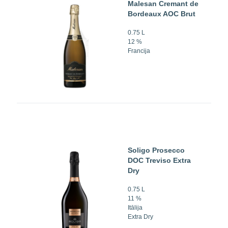
Malesan Cremant de
Bordeaux AOC Brut
0.75 L
12 %
Francija
Soligo Prosecco
DOC Treviso Extra
Dry
0.75 L
11 %
Itālija
Extra Dry