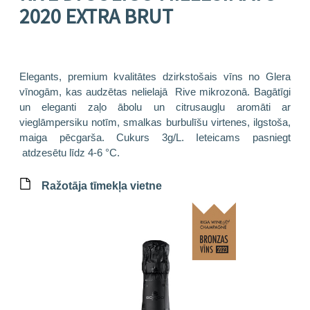
2020 EXTRA BRUT
Elegants, premium kvalitātes dzirkstošais vīns no Glera
vīnogām, kas audzētas nelielajā Rive mikrozonā. Bagātīgi
un eleganti zaļo ābolu un citrusaugļu aromāti ar
vieglāmpersiku notīm, smalkas burbulīšu virtenes, ilgstoša,
maiga pēcgarša. Cukurs 3g/L. Ieteicams pasniegt
atdzesētu līdz 4-6 °C.
Ražotāja tīmekļa vietne