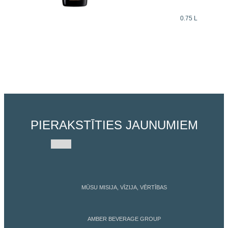
0.75 L
PIERAKSTĪTIES JAUNUMIEM
MŪSU MISIJA, VĪZIJA, VĒRTĪBAS
AMBER BEVERAGE GROUP