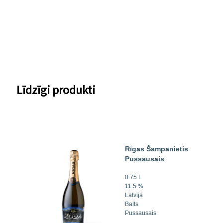
Līdzīgi produkti
Rīgas Šampanietis
Pussausais
0.75 L
11.5 %
Latvija
Balts
Pussausais