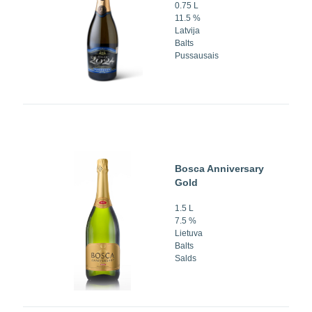
0.75 L
11.5 %
Latvija
Balts
Pussausais
Bosca Anniversary
Gold
1.5 L
7.5 %
Lietuva
Balts
Salds