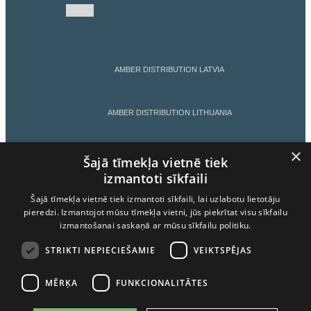
AMBER DISTRIBUTION LATVIA
AMBER DISTRIBUTION LITHUANIA
×
AMBER DISTRIBUTION ESTONIA
Šajā tīmekļa vietnē tiek
izmantoti sīkfaili
Šajā tīmekļa vietnē tiek izmantoti sīkfaili, lai uzlabotu lietotāju
AMBER LATVIJAS BALZAMS
pieredzi. Izmantojot mūsu tīmekļa vietni, jūs piekrītat visu sīkfailu
izmantošanai saskaņā ar mūsu sīkfailu politiku.
LIETOŠANAS NOTEIKUMI
STRIKTI NEPIECIEŠAMIE
VEIKTSPĒJAS
MĒRĶA
FUNKCIONALITĀTES