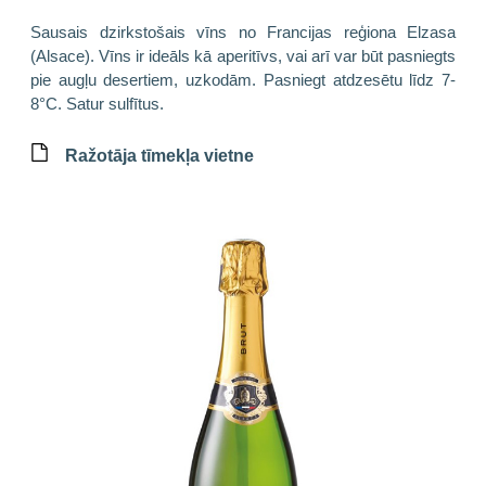
Sausais dzirkstošais vīns no Francijas reģiona Elzasa
(Alsace). Vīns ir ideāls kā aperitīvs, vai arī var būt pasniegts
pie augļu desertiem, uzkodām. Pasniegt atdzesētu līdz 7-
8°C. Satur sulfītus.
Ražotāja tīmekļa vietne