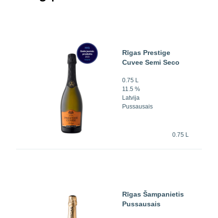
Rīgas Prestige
Cuvee Semi Seco
0.75 L
11.5 %
Latvija
Pussausais
0.75 L
Rīgas Šampanietis
Pussausais